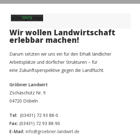
von
Google.
Mehr
erfahren
Wir wollen Landwirtschaft
Karte
erlebbar machen!
laden
Darum setzten wir uns ein für den Erhalt ländlicher
Google
Arbeitsplätze und dörflicher Strukturen – für
Maps immer
eine Zukunftsperspektive gegen die Landflucht.
entsperren
Gröbner Landwirt
Zschäschütz Nr. 9
04720 Döbeln
Tel:
(03431) 72 93 88-0
Fax:
(03431) 72 93 88-90
E-Mail:
info@groebner-landwirt.de